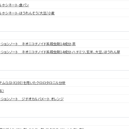
ルホシネート-食パン
ルホシネート-ほうれんそう/大豆/小麦
ーションノート ネオニコチノイド系殺虫剤14成分-茶
ーションノート ネオニコチノイド系殺虫剤14成分-ハチミツ、玄米、大豆、ほうれん草
システム（LGI-X100）を用いたクロロタロニル分析
系）
ーションノート ジチオカルバメート オレンジ