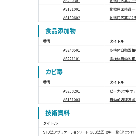
AS200301
動物用医薬品一斉
AS191001
動物用医薬品一斉
AS190602
動物用医薬品（サ
食品添加物
番号
タイトル
AS240501
多検体自動固相
AS221101
多検体自動固相
カビ毒
番号
タイトル
AS200201
ピーナッツ中の
AS191003
自動前処理装置
技術資料
タイトル
STQ法アプリケーションノート GCB法回収率一覧（ダウンロ