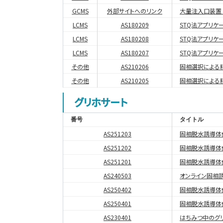
GCMS
外部サイトへのリンク
大量注入口装置 (
LCMS
AS180209
STQ法アプリケー
LCMS
AS180208
STQ法アプリケー
LCMS
AS180207
STQ法アプリケー
その他
AS210206
固相選択による
その他
AS210205
固相選択による
グリホサート
番号
タイトル
AS251203
固相脱水誘導体
AS251202
固相脱水誘導体
AS251201
固相脱水誘導体
AS240503
オンライン固相誘
AS250402
固相脱水誘導体
AS250401
固相脱水誘導体
AS230401
はちみつ中のグ