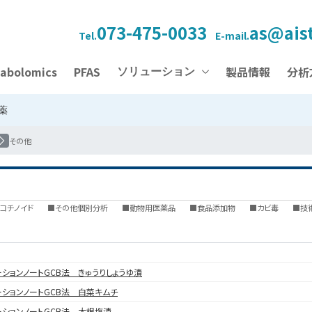
073-475-0033
as@aist
Tel.
E-mail.
abolomics
PFAS
製品情報
分析
ソリューション
薬
その他
コチノイド
■その他個別分析
■動物用医薬品
■食品添加物
■カビ毒
■技
ーションノートGCB法 きゅうりしょうゆ漬
ーションノートGCB法 白菜キムチ
ーションノートGCB法 大根塩漬