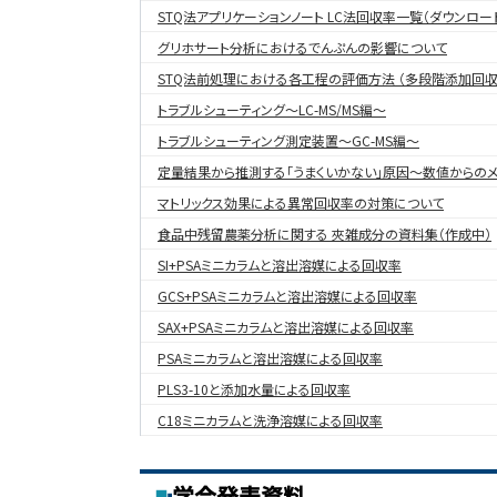
STQ法アプリケーションノート LC法回収率一覧（ダウンロー
グリホサート分析におけるでんぷんの影響について
STQ法前処理における各工程の評価方法 （多段階添加回収
トラブルシューティング～LC-MS/MS編～
トラブルシューティング測定装置～GC-MS編～
定量結果から推測する「うまくいかない」原因～数値からの
マトリックス効果による異常回収率の対策について
食品中残留農薬分析に関する 夾雑成分の資料集（作成中）
SI+PSAミニカラムと溶出溶媒による回収率
GCS+PSAミニカラムと溶出溶媒による回収率
SAX+PSAミニカラムと溶出溶媒による回収率
PSAミニカラムと溶出溶媒による回収率
PLS3-10と添加水量による回収率
C18ミニカラムと洗浄溶媒による回収率
学会発表資料