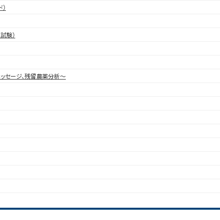
ド）
試験）
メッセージ、残留農薬分析～