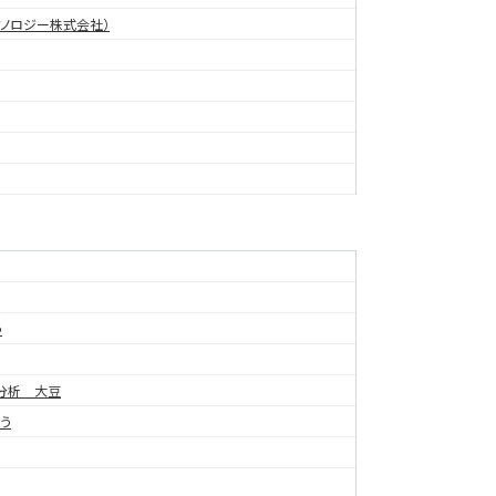
テクノロジー株式会社）
う
の分析 大豆
う