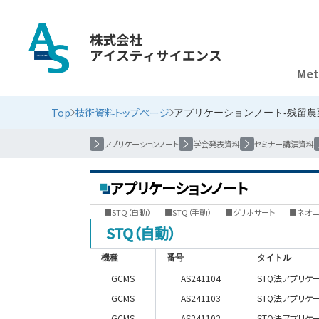
Met
残留農薬・動物用医薬品・食品添加物
Top
技術資料トップページ
アプリケーションノート-残留農
アプリケーションノート
学会発表資料
セミナー講演資料
アプリケーションノート
■STQ（自動）
■STQ（手動）
■グリホサート
■ネオニ
STQ（自動）
機種
番号
タイトル
GCMS
AS241104
STQ法アプリケ
GCMS
AS241103
STQ法アプリケ
GCMS
AS241102
STQ法アプリケ