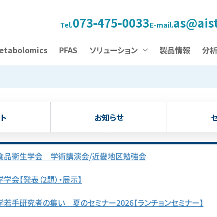
073-475-0033
as@aist
Tel.
E-mail.
etabolomics
PFAS
ソリューション
製品情報
分
ト
お知らせ
】食品衛生学会 学術講演会/近畿地区勉強会
学会【発表（2題）・展示】
若手研究者の集い 夏のセミナー2026【ランチョンセミナー】