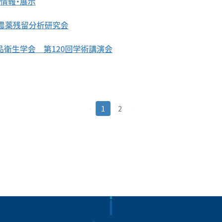
ト情報・展示
回農薬残留分析研究会
品衛生学会 第120回学術講演会
1
2
1 / 2
>