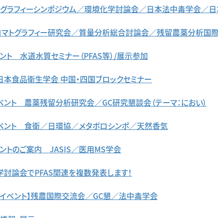
トグラフィーシンポジウム／環境化学討論会／日本法中毒学会／
ロマトグラフィー研究会／質量分析総合討論会／残留農薬分析国
ント 水道水質セミナー（PFAS等）/展示参加
】日本食品衛生学会 中国・四国ブロックセミナー
イベント 農薬残留分析研究会／GC研究懇談会（テーマ：におい）
イベント 食衛／日環協／メタボロシンポ／天然香気
ントのご案内 JASIS／医用MS学会
学討論会でPFAS関連を複数発表します！
のイベント】残農国際交流会／GC懇／法中毒学会