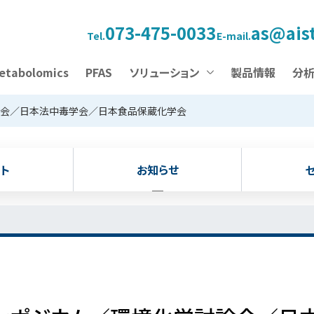
073-475-0033
as@aist
Tel.
E-mail.
etabolomics
PFAS
ソリューション
製品情報
分
論会／日本法中毒学会／日本食品保蔵化学会
ト
お知らせ