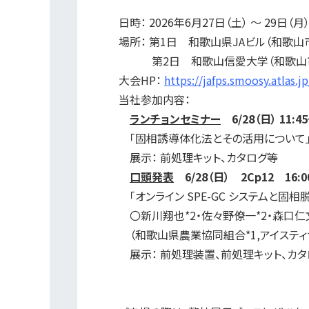
日時： 2026年6月27日（土） ～ 29日（月
場所： 第1日 和歌山県JAビル（和歌山市
第2日 和歌山信愛大学（和歌山市
大会HP：
https://jafps.smoosy.atlas.jp
当社参加内容：
ランチョンセミナー
6/28（日） 11:4
「固相誘導体化法とその活用について」
展示： 前処理キット、カタログ等
口頭発表
6/28（日） 2Cp12 16
「オンライン SPE-GC システムと
〇新川翔也*2・佐々野僚一*2・森口仁文
（和歌山県農業協同組合*1,アイスティサ
展示： 前処理装置、前処理キット、カタ