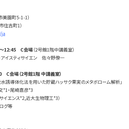
）
美園町5-1-1）
住吉町1）
/ja
5～12:45 C会場
（2号館1階中講義室）
アイスティサイエン 佐々野僚一
:00 C会場（2号館1階 中講義室）
固相脱水誘導体化法を用いた貯蔵ハッサク果実のメタボローム解析」
*1・尾崎嘉彦*3
イエンス*2,近大生物理工*3）
ログ等