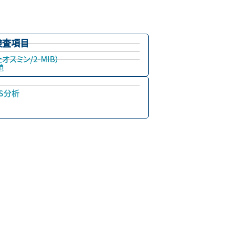
検査項目
オスミン/2-MIB）
類
S分析