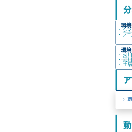
分
環境
シマ
ノニ
環境
河川
河川
土壌
ア
動