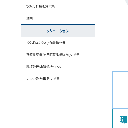
水質分析技術資料集
動画
ソリューション
メタボロミクス / 代謝物分析
残留農薬/動物用医薬品/添加物/カビ毒
環境分析/水質分析/PFAS
におい分析/異臭・カビ臭
環