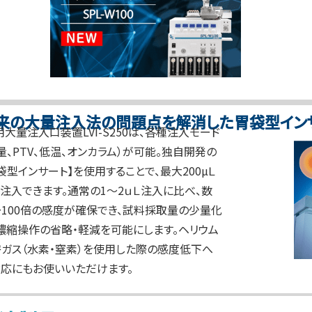
来の大量注入法の問題点を解消した胃袋型イン
用大量注入口装置LVI-S250は、各種注入モード
量、PTV、低温、オンカラム）が可能。独自開発の
袋型インサート】を使用することで、最大200µＬ
注入できます。通常の1～2ｕＬ注入に比べ、数
100倍の感度が確保でき、試料採取量の少量化
濃縮操作の省略・軽減を可能にします。ヘリウム
ガス（水素・窒素）を使用した際の感度低下へ
応にもお使いいただけます。