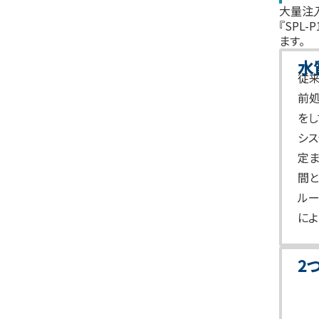
大量注入
『SPL
ます。
水
従
前
をし
シス
定ま
間
ル
によ
2