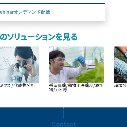
ebinarオンデマンド配信
のソリューションを見る
ミクス / 代謝物分析
残留農薬/動物用医薬品/添加
環境分
物/カビ毒
Contact