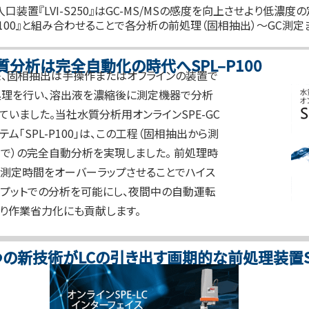
口装置『LVI-S250』はGC-MS/MSの感度を向上させより低濃度
-P100』と組み合わせることで各分析の前処理（固相抽出）～GC
質分析は完全自動化の時代へSPL–P100
来、固相抽出は手操作またはオフラインの装置で
処理を行い、溶出液を濃縮後に測定機器で分析
ていました。当社水質分析用オンラインSPE-GC
テム「SPL-P100」は、この工程（固相抽出から測
で）の完全自動分析を実現しました。 前処理時
と測定時間をオーバーラップさせることでハイス
ープットでの分析を可能にし、夜間中の自動運転
り作業省力化にも貢献します。
つの新技術がLCの引き出す画期的な前処理装置SP