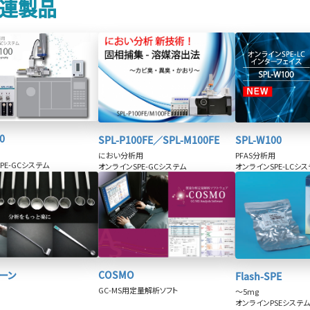
連製品
0
SPL-P100FE／SPL-M100FE
SPL-W100
におい分析用
PFAS分析用
PE-GCシステム
オンラインSPE-GCシステム
オンラインSPE-LCシ
ーン
COSMO
Flash-SPE
GC-MS用定量解析ソフト
～5mg
オンラインPSEシステ