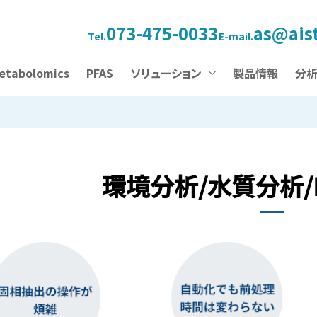
073-475-0033
as@aist
Tel.
E-mail.
etabolomics
PFAS
ソリューション
製品情報
分
環境分析/水質分析/