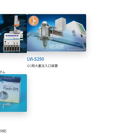
LVI-S250
GC用大量注入口装置
ステム
ム対応