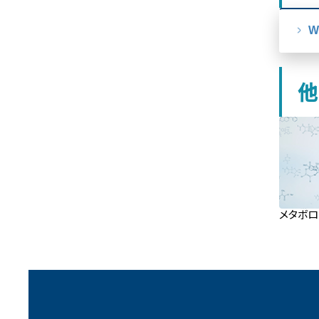
W
他
メタボロ