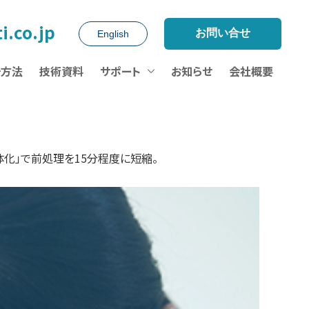
2026/07/30
【復旧連絡】システム障害によるアクセス不具合復旧のお知らせ
2026/07/23
【募集】食品衛生学会 学術講演会/近畿地区勉強会
2026/07/22
食品化学学会【発表（2題）・展示】
2026/07/17
【ウェビナー】マイクロSPEによる前処理省力化・自動化/残農・添加物等
i.co.jp
お問い合せ
English
析方法
技術資料
サポート
お知らせ
会社概要
体化」で前処理を15分程度に短縮。