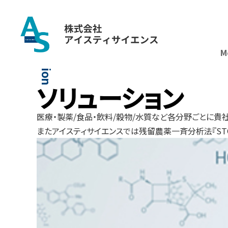
メ
タ
ボ
ロ
ー
ム
分
析
革
命
次
世
代
の
メ
タ
ボ
ロ
ミ
ク
ス
へ
誘
導
体
化
革
命
。
前
処
理
2
日
間
が
、
わ
ず
か
1
5
分
に
短
縮
！
新着情報
一覧へ
Solution
M
ソリューション
医療・製薬/食品・飲料/穀物/水質など各分野ごとに貴
またアイスティサイエンスでは残留農薬一斉分析法『ST