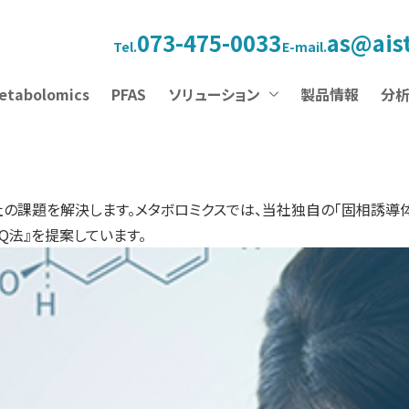
073-475-0033
as@aist
Tel.
E-mail.
etabolomics
PFAS
ソリューション
製品情報
分
社の課題を解決します。メタボロミクスでは、当社独自の「固相誘導
Q法』を提案しています。