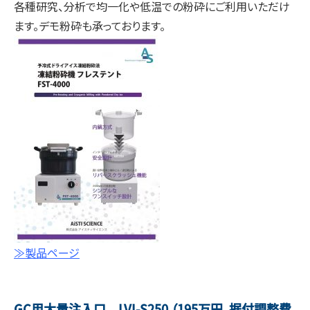
各種研究、分析で均一化や低温での粉砕にご利用いただけ
ます。デモ粉砕も承っております。
≫製品ページ
GC用大量注入口 LVI-S250 （195万円、据付調整費