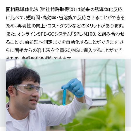
固相誘導体化法（弊社特許取得済）は従来の誘導体化反応
に比べて、短時間・高効率・省溶媒で反応させることができる
ため、再現性の向上・コストダウンなどのメリットがあります。
また、オンラインSPE-GCシステム『SPL-M100』と組み合わせ
ることで、前処理～測定までを自動化することができます。さ
らに固相からの溶出液を全量GC/MSに導入することができ
るため、高感度化も期待できます。
対応分野
食品
製薬
医学
バイオ