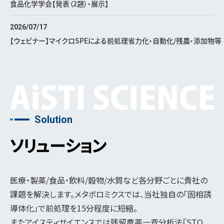
食品化学学会【発表（2題）・展示】
2026/07/17
【ウェビナー】マイクロSPEによる前処理省力化・自動化/残農・添加物等
Solution
ソリューション
医療・製薬/食品・飲料/穀物/水質など各分野ごとに貴社の
課題を解決します。メタボロミクスでは、当社独自の「固相誘
導体化」で前処理を15分程度に短縮。
またアイスティサイエンスでは残留農薬一斉分析法『STQ