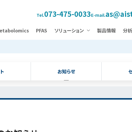
073-475-0033
as@aist
Tel.
E-mail.
etabolomics
PFAS
ソリューション
製品情報
分
ト
お知らせ