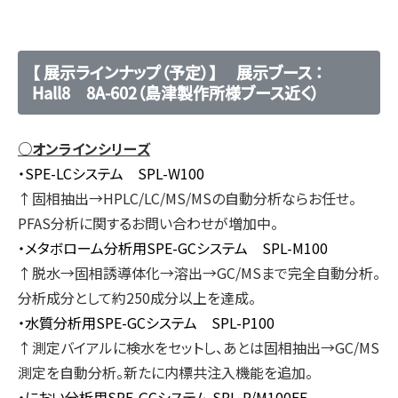
【 展示ラインナップ（予定）】 展示ブース ：
Hall8 8A-602（島津製作所様ブース近く）
○オンラインシリーズ
・SPE-LCシステム SPL-W100
↑固相抽出→HPLC/LC/MS/MSの自動分析ならお任せ。
PFAS分析に関するお問い合わせが増加中。
・メタボローム分析用SPE-GCシステム SPL-M100
↑脱水→固相誘導体化→溶出→GC/MSまで完全自動分析。
分析成分として約250成分以上を達成。
・水質分析用SPE-GCシステム SPL-P100
↑測定バイアルに検水をセットし、あとは固相抽出→GC/MS
測定を自動分析。新たに内標共注入機能を追加。
・におい分析用SPE-GCシステム SPL-P/M100FE