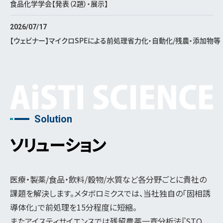
食品化学学会【発表（2題）・展示】
2026/07/17
【ウェビナー】マイクロSPEによる前処理省力化・自動化/残農・添加物等
Solution
ソリューション
医療・製薬/食品・飲料/穀物/水質など各分野ごとに貴社の
課題を解決します。メタボロミクスでは、当社独自の「固相誘
導体化」で前処理を15分程度に短縮。
またアイスティサイエンスでは残留農薬一斉分析法『STQ