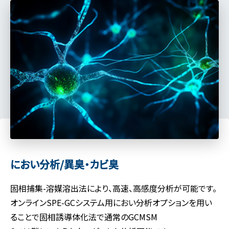
におい分析/異臭・カビ臭
固相捕集-溶媒溶出法により、高速、高感度分析が可能です。
オンラインSPE-GCシステム用におい分析オプションを用い
ることで固相誘導体化法で通常のGCMSM