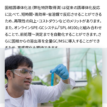
固相誘導体化法（弊社特許取得済）は従来の誘導体化反応
に比べて、短時間・高効率・省溶媒で反応させることができる
ため、再現性の向上・コストダウンなどのメリットがあります。
また、オンラインSPE-GCシステム『SPL-M100』と組み合わせ
ることで、前処理～測定までを自動化することができます。さ
らに固相からの溶出液を全量GC/MSに導入することができ
るため、高感度化も期待できます。
対応分野
食品
製薬
医学
バイオ