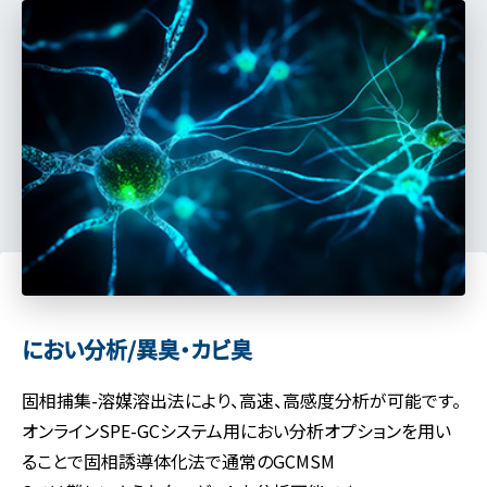
におい分析/異臭・カビ臭
固相捕集-溶媒溶出法により、高速、高感度分析が可能です。
オンラインSPE-GCシステム用におい分析オプションを用い
ることで固相誘導体化法で通常のGCMSM