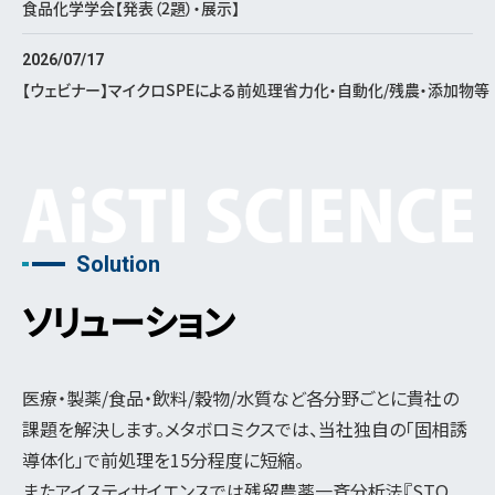
食品化学学会【発表（2題）・展示】
2026/07/17
【ウェビナー】マイクロSPEによる前処理省力化・自動化/残農・添加物等
Solution
ソリューション
医療・製薬/食品・飲料/穀物/水質など各分野ごとに貴社の
課題を解決します。メタボロミクスでは、当社独自の「固相誘
導体化」で前処理を15分程度に短縮。
またアイスティサイエンスでは残留農薬一斉分析法『STQ