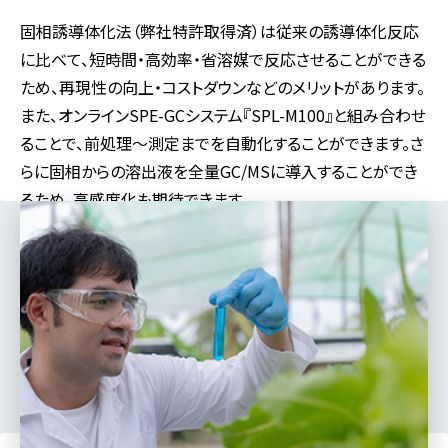
固相誘導体化法（弊社特許取得済）は従来の誘導体化反応
に比べて、短時間・高効率・省溶媒で反応させることができる
ため、再現性の向上・コストダウンなどのメリットがあります。
また、オンラインSPE-GCシステム『SPL-M100』と組み合わせ
ることで、前処理～測定までを自動化することができます。さ
らに固相からの溶出液を全量GC/MSに導入することができ
るため、高感度化も期待できます。
対応分野
食品
製薬
医学
バイオ