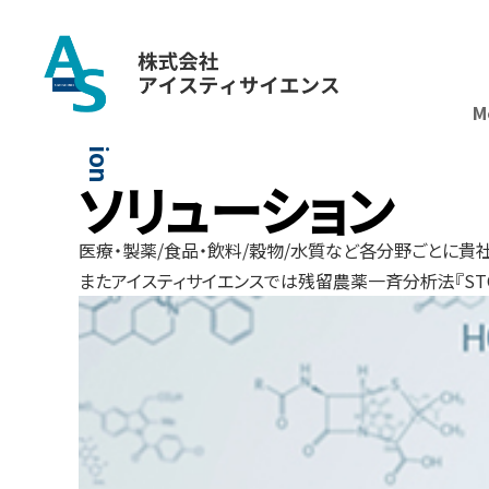
メ
タ
ボ
ロ
ー
ム
分
析
革
命
次
世
代
の
メ
タ
ボ
ロ
ミ
ク
ス
へ
誘
導
体
化
革
命
。
前
処
理
2
日
間
が
、
わ
ず
か
1
5
分
に
短
縮
！
新着情報
一覧へ
Solution
M
ソリューション
医療・製薬/食品・飲料/穀物/水質など各分野ごとに貴
またアイスティサイエンスでは残留農薬一斉分析法『ST