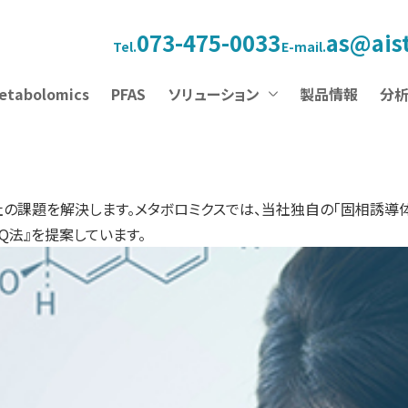
073-475-0033
as@aist
Tel.
E-mail.
etabolomics
PFAS
ソリューション
製品情報
分
社の課題を解決します。メタボロミクスでは、当社独自の「固相誘導
Q法』を提案しています。