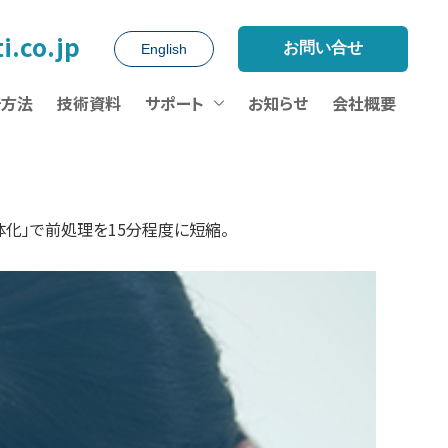
2026/07/30
【復旧連絡】システム障害によるアクセス不具合復旧のお知らせ
2026/07/23
【募集】食品衛生学会 学術講演会/近畿地区勉強会
2026/07/22
食品化学学会【発表（2題）・展示】
2026/07/17
【ウェビナー】マイクロSPEによる前処理省力化・自動化/残農・添加物等
i.co.jp
お問い合せ
English
析方法
技術資料
サポート
お知らせ
会社概要
体化」で前処理を15分程度に短縮。