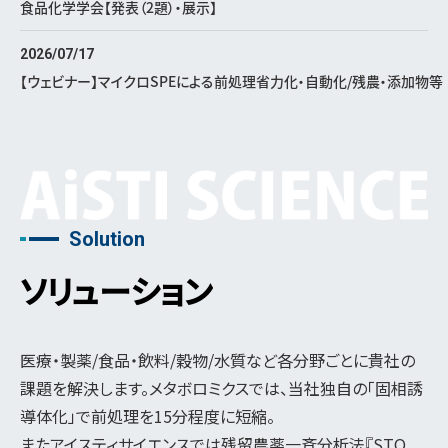
食品化学学会【発表（2題）・展示】
2026/07/17
【ウェビナー】マイクロSPEによる前処理省力化・自動化/残農・添加物等
Solution
ソリューション
医療・製薬/食品・飲料/穀物/水質など各分野ごとに貴社の
課題を解決します。メタボロミクスでは、当社独自の「固相誘
導体化」で前処理を15分程度に短縮。
またアイスティサイエンスでは残留農薬一斉分析法『STQ