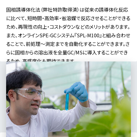
固相誘導体化法（弊社特許取得済）は従来の誘導体化反応
に比べて、短時間・高効率・省溶媒で反応させることができる
ため、再現性の向上・コストダウンなどのメリットがあります。
また、オンラインSPE-GCシステム『SPL-M100』と組み合わせ
ることで、前処理～測定までを自動化することができます。さ
らに固相からの溶出液を全量GC/MSに導入することができ
るため、高感度化も期待できます。
対応分野
食品
製薬
医学
バイオ