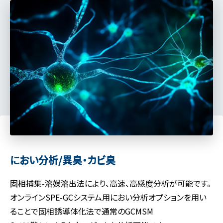
におい分析/異臭・カビ臭
固相捕集-溶媒溶出法により、高速、高感度分析が可能です。
オンラインSPE-GCシステム用におい分析オプションを用い
ることで固相誘導体化法で通常のGCMSM