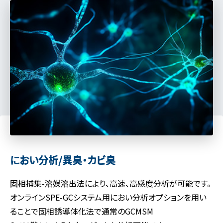
におい分析/異臭・カビ臭
固相捕集-溶媒溶出法により、高速、高感度分析が可能です。
オンラインSPE-GCシステム用におい分析オプションを用い
ることで固相誘導体化法で通常のGCMSM