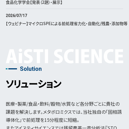
食品化学学会【発表（2題）・展示】
2026/07/17
【ウェビナー】マイクロSPEによる前処理省力化・自動化/残農・添加物等
Solution
ソリューション
医療・製薬/食品・飲料/穀物/水質など各分野ごとに貴社の
課題を解決します。メタボロミクスでは、当社独自の「固相誘
導体化」で前処理を15分程度に短縮。
またアイスティサイエンスでは残留農薬一斉分析法『STQ