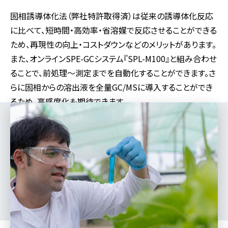
固相誘導体化法（弊社特許取得済）は従来の誘導体化反応
に比べて、短時間・高効率・省溶媒で反応させることができる
ため、再現性の向上・コストダウンなどのメリットがあります。
また、オンラインSPE-GCシステム『SPL-M100』と組み合わせ
ることで、前処理～測定までを自動化することができます。さ
らに固相からの溶出液を全量GC/MSに導入することができ
るため、高感度化も期待できます。
対応分野
食品
製薬
医学
バイオ