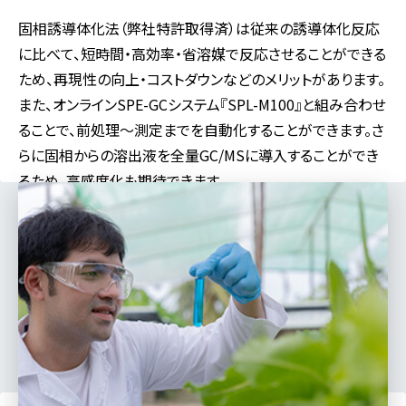
固相誘導体化法（弊社特許取得済）は従来の誘導体化反応
に比べて、短時間・高効率・省溶媒で反応させることができる
ため、再現性の向上・コストダウンなどのメリットがあります。
また、オンラインSPE-GCシステム『SPL-M100』と組み合わせ
ることで、前処理～測定までを自動化することができます。さ
らに固相からの溶出液を全量GC/MSに導入することができ
るため、高感度化も期待できます。
対応分野
食品
製薬
医学
バイオ