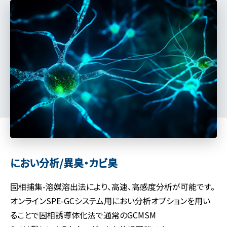
におい分析/異臭・カビ臭
固相捕集-溶媒溶出法により、高速、高感度分析が可能です。
オンラインSPE-GCシステム用におい分析オプションを用い
ることで固相誘導体化法で通常のGCMSM