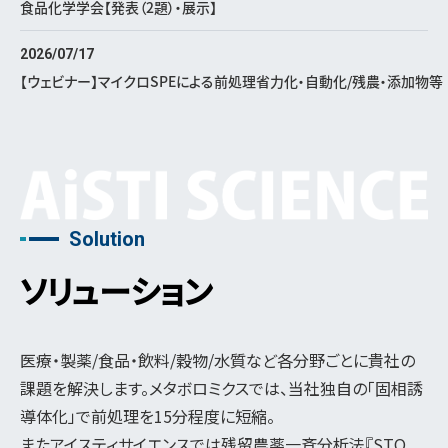
食品化学学会【発表（2題）・展示】
2026/07/17
【ウェビナー】マイクロSPEによる前処理省力化・自動化/残農・添加物等
Solution
ソリューション
医療・製薬/食品・飲料/穀物/水質など各分野ごとに貴社の
課題を解決します。メタボロミクスでは、当社独自の「固相誘
導体化」で前処理を15分程度に短縮。
またアイスティサイエンスでは残留農薬一斉分析法『STQ