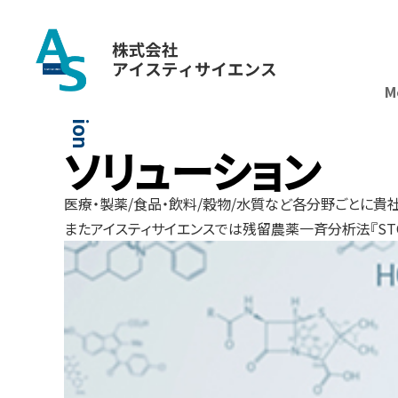
メ
タ
ボ
ロ
ー
ム
分
析
革
命
次
世
代
の
メ
タ
ボ
ロ
ミ
ク
ス
へ
誘
導
体
化
革
命
。
前
処
理
2
日
間
が
、
わ
ず
か
1
5
分
に
短
縮
！
新着情報
一覧へ
Solution
M
ソリューション
医療・製薬/食品・飲料/穀物/水質など各分野ごとに貴
またアイスティサイエンスでは残留農薬一斉分析法『ST