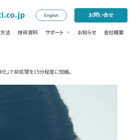
2026/07/30
【復旧連絡】システム障害によるアクセス不具合復旧のお知らせ
2026/07/23
【募集】食品衛生学会 学術講演会/近畿地区勉強会
2026/07/22
食品化学学会【発表（2題）・展示】
2026/07/17
【ウェビナー】マイクロSPEによる前処理省力化・自動化/残農・添加物等
i.co.jp
お問い合せ
English
析方法
技術資料
サポート
お知らせ
会社概要
体化」で前処理を15分程度に短縮。