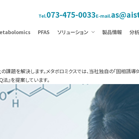
073-475-0033
as@aist
Tel.
E-mail.
etabolomics
PFAS
ソリューション
製品情報
分
社の課題を解決します。メタボロミクスでは、当社独自の「固相誘導
Q法』を提案しています。