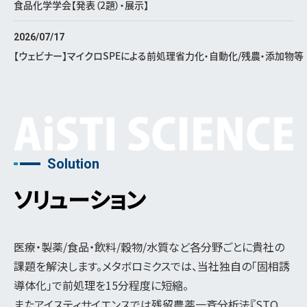
食品化学学会【発表（2題）・展示】
2026/07/17
【ウェビナー】マイクロSPEによる前処理省力化・自動化/残農・添加物等
Solution
ソリューション
医療・製薬/食品・飲料/穀物/水質など各分野ごとに貴社の
課題を解決します。メタボロミクスでは、当社独自の「固相誘
導体化」で前処理を15分程度に短縮。
またアイスティサイエンスでは残留農薬一斉分析法『STQ