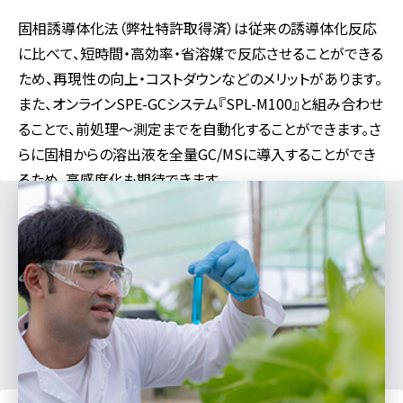
固相誘導体化法（弊社特許取得済）は従来の誘導体化反応
に比べて、短時間・高効率・省溶媒で反応させることができる
ため、再現性の向上・コストダウンなどのメリットがあります。
また、オンラインSPE-GCシステム『SPL-M100』と組み合わせ
ることで、前処理～測定までを自動化することができます。さ
らに固相からの溶出液を全量GC/MSに導入することができ
るため、高感度化も期待できます。
対応分野
食品
製薬
医学
バイオ