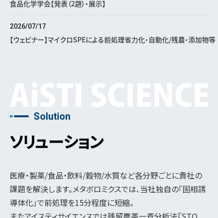
食品化学学会【発表（2題）・展示】
2026/07/17
【ウェビナー】マイクロSPEによる前処理省力化・自動化/残農・添加物等
Solution
ソリューション
医療・製薬/食品・飲料/穀物/水質など各分野ごとに貴社の
課題を解決します。メタボロミクスでは、当社独自の「固相誘
導体化」で前処理を15分程度に短縮。
またアイスティサイエンスでは残留農薬一斉分析法『STQ