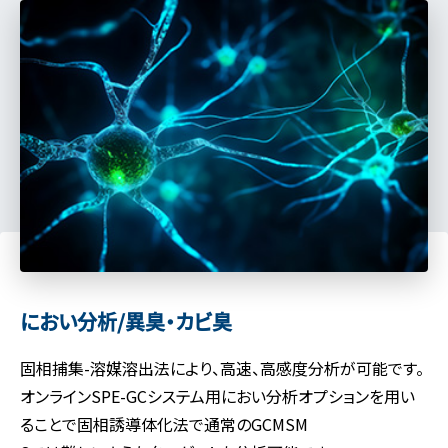
におい分析/異臭・カビ臭
固相捕集-溶媒溶出法により、高速、高感度分析が可能です。
オンラインSPE-GCシステム用におい分析オプションを用い
ることで固相誘導体化法で通常のGCMSM