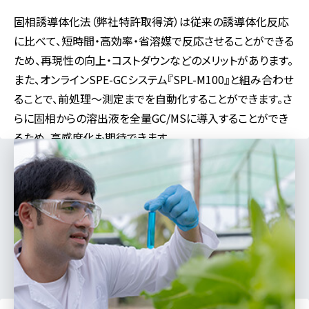
固相誘導体化法（弊社特許取得済）は従来の誘導体化反応
に比べて、短時間・高効率・省溶媒で反応させることができる
ため、再現性の向上・コストダウンなどのメリットがあります。
また、オンラインSPE-GCシステム『SPL-M100』と組み合わせ
ることで、前処理～測定までを自動化することができます。さ
らに固相からの溶出液を全量GC/MSに導入することができ
るため、高感度化も期待できます。
対応分野
食品
製薬
医学
バイオ