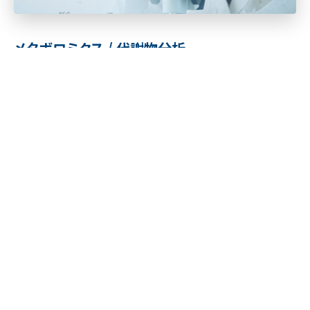
メタボロミクス / 代謝物分析
「固相誘導体化」で前処理15分の全自動分析を実現
固相誘導体化法（弊社特許取得済）は従来の誘導体化反応
に比べて、短時間・高効率・省溶媒で反応させることができる
ため、再現性の向上・コストダウンなどのメリットがあります。
また、オンラインSPE-GCシステム『SPL-M100』と組み合わせ
ることで、前処理～測定までを自動化することができます。さ
らに固相からの溶出液を全量GC/MSに導入することができ
るため、高感度化も期待できます。
対応分野
食品
製薬
医学
バイオ