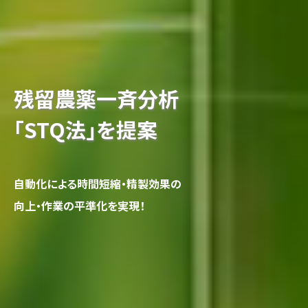
残
環
留
境
農
・
水
薬
質
一
分
斉
分
析
「
完
S
全
T
Q
自
法
動
」
を
化
提
の
案
自
完
動
全
化
自
に
動
よ
化
る
を
時
間
短
縮
・
精
製
効
果
の
向
試
上
料
・
採
作
取
業
量
の
の
平
準
化
を
実
現
！