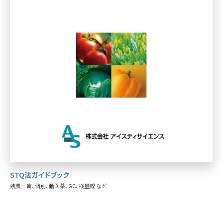
STQ法ガイドブック
残農一斉、個別、動医薬、GC、検量線 など