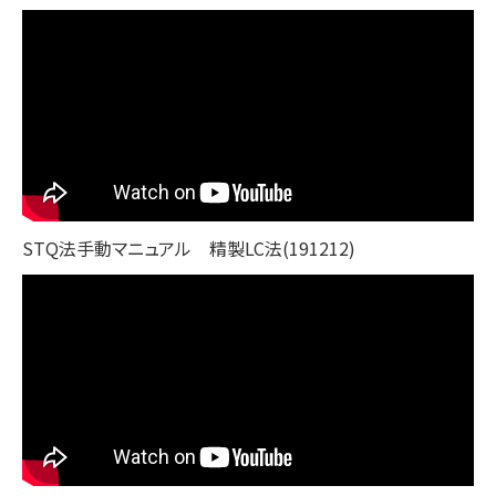
STQ法手動マニュアル 精製LC法(191212)