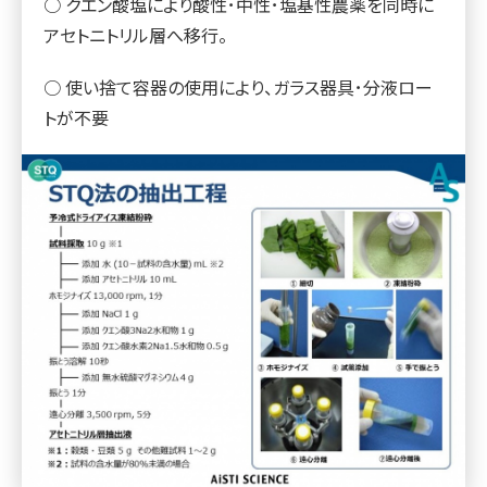
○ クエン酸塩により酸性･中性･塩基性農薬を同時に
アセトニトリル層へ移行。
○ 使い捨て容器の使用により、ガラス器具･分液ロー
トが不要