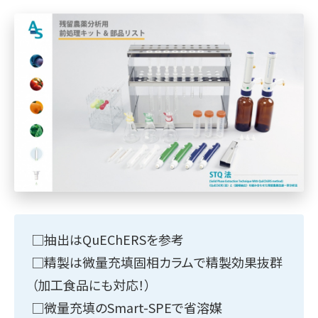
□抽出はQuEChERSを参考
□精製は微量充填固相カラムで精製効果抜群
（加工食品にも対応！）
□微量充填のSmart-SPEで省溶媒