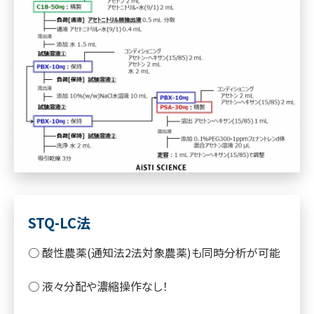
STQ-LC法
○ 酸性農薬(通知法2法対象農薬)も同時分析が可能
○ 液々分配や濃縮操作なし！