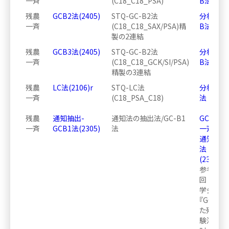
一斉
(C18_C18_PSA)
B法
残農
GCB2法(2405)
STQ-GC-B2法
分析方法ｰ
一斉
(C18_C18_SAX/PSA)精
B法
製の2連結
残農
GCB3法(2405)
STQ-GC-B2法
分析方法ｰ
一斉
(C18_C18_GCK/SI/PSA)
B法
精製の3連結
残農
LC法(2106)r
STQ-LC法
分析方法ｰ
一斉
(C18_PSA_C18)
法
残農
通知抽出-
通知法の抽出法/GC-B1
GCMSM
一斉
GCB1法(2305)
法
一斉分析
通知法抽
法
(2305)_2
参考文献：
回 日本
学会学術
『GC-MS
た残留農
験法の簡