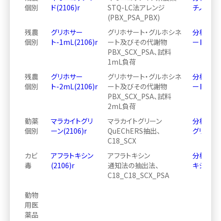
個別
ド(2106)r
STQ-LC法アレンジ
チノイド
(PBX_PSA_PBX)
残農
グリホサー
グリホサート・グルホシネ
分析方法
個別
ト-1mL(2106)r
ート及びその代謝物
ート
PBX_SCX_PSA、試料
1mL負荷
残農
グリホサー
グリホサート・グルホシネ
分析方法
個別
ト-2mL(2106)r
ート及びその代謝物
ート
PBX_SCX_PSA、試料
2mL負荷
動薬
マラカイトグリ
マラカイトグリーン
分析方法
個別
ーン(2106)r
QuEChERS抽出、
グリーン
C18_SCX
カビ
アフラトキシン
アフラトキシン
分析方法
毒
(2106)r
通知法の抽出法、
キシン
C18_C18_SCX_PSA
動物
用医
薬品