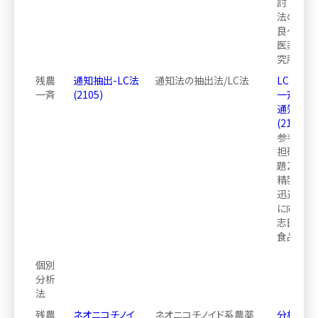
討 ～通
法の精製
良～』志田
医薬品食
究所）
残農
通知抽出-LC法
通知法の抽出法/LC法
LCMSM
一斉
(2105)
一斉分析
通知法抽
(2105)_2
参考文献：
担研究報
題2. 公
精製操作
迅速化及
に向けた
志田, （
食品衛生
個別
分析
法
残農
ネオニコチノイ
ネオニコチノイド系農薬
分析方法