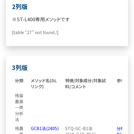
2列版
※ST-L400専用メソッドです
[table “27” not found /]
3列版
分類
メソッド名(DL
特徴/対象成分/対象試
参考
リンク)
料/コメント
残留
農薬
一斉
分析
法
残農
GCB1法(2405)
STQ-GC-B1法
分析方法ｰ