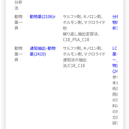
分析
法
動物
動物薬(2106)r
サルファ剤、キノロン剤、
分析方法ｰ
薬一
ホルモン剤、マクロライド
物用医薬
斉
他
析法
繰り返し抽出定容法、
C18_PSA_C18
動物
通知抽出-動物
サルファ剤、キノロン剤、
LCMSM
薬一
薬(2410)
ホルモン剤、マクロライド
薬一斉分
斉
通知法の抽出
ー_通知
法/C18_C18
物薬
(2410)_2
参考：第1
本食品衛
術講演会
用医薬品
の効率化
料前処理
の検討』望
立医薬品
研究所）