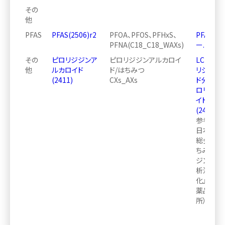
その
他
PFAS
PFAS(2506)r2
PFOA、PFOS、PFHxS、
PFAS(25
PFNA(C18_C18_WAXs)
ー.pdf
その
ピロリジジンア
ピロリジジンアルカロイ
LCMSM
他
ルカロイド
ド/はちみつ
リジジン
(2411)
CXs_AXs
ド分析法
ロリジジ
イド
(2411)_2
参考文献
日本食品
総会・学
ちみつ中
ジンアル
析法の開
化』志田ら
薬品食品
所）