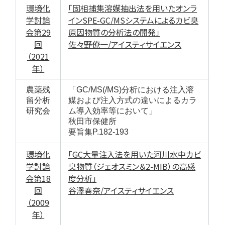
環境化
「固相捕集溶媒抽出法を用いたオンラ
学討論
インSPE-GC/MSシステムによるカビ臭
会第29
原因物質の分析法の開発」
回
佐々野僚一/アイスティサイエンス
（2021
年）
農薬残
「GC/MS(/MS)分析における注入溶
留分析
媒および注入方式の違いによるカラ
研究会
ム導入効率等において」
秋田市保健所
要旨集P.182-193
環境化
「GC大量注入法を用いた河川水中カビ
学討論
臭物質（ジェオスミン＆2-MIB）の高感
会第18
度分析」
回
谷澤春奈/アイスティサイエンス
（2009
年）