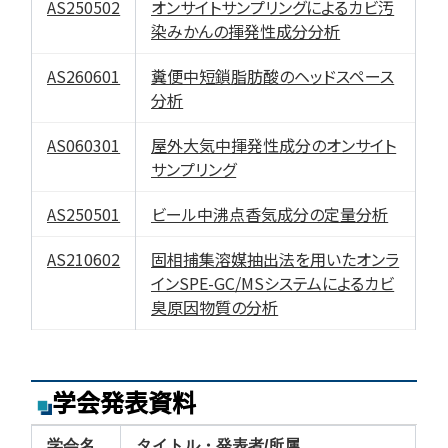
AS250502
オンサイトサンプリングによるカビ汚
染みかんの揮発性成分分析
AS260601
糞便中短鎖脂肪酸のヘッドスペース
分析
AS060301
屋外大気中揮発性成分のオンサイト
サンプリング
AS250501
ビール中沸点香気成分の定量分析
AS210602
固相捕集溶媒抽出法を用いたオンラ
インSPE-GC/MSシステムによるカビ
臭原因物質の分析
学会発表資料
学会名
タイトル・発表者/所属