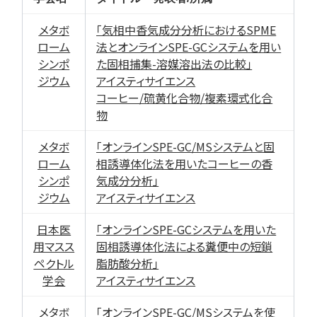
メタボ
「気相中香気成分分析におけるSPME
ローム
法とオンラインSPE-GCシステムを用い
シンポ
た固相捕集-溶媒溶出法の比較」
ジウム
アイスティサイエンス
コーヒー/硫黄化合物/複素環式化合
物
メタボ
「オンラインSPE-GC/MSシステムと固
ローム
相誘導体化法を用いたコーヒーの香
シンポ
気成分分析」
ジウム
アイスティサイエンス
日本医
「オンラインSPE-GCシステムを用いた
用マスス
固相誘導体化法による糞便中の短鎖
ペクトル
脂肪酸分析」
学会
アイスティサイエンス
メタボ
「オンラインSPE-GC/MSシステムを使