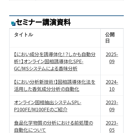
セミナー講演資料
タイトル
公開
日
【におい成分を誘導体化！？しかも自動分
2025-
析！】オンライン固相誘導体化SPE-
09
GC/MSシステムによる香味分析
【におい分析新技術!】固相誘導体化法を
2024-
活用した香気成分分析の自動化
10
オンライン固相抽出システムSPL-
2023-
P100FE/M100FEのご紹介
09
食品化学物質の分析における前処理の
2023-
自動化について
05