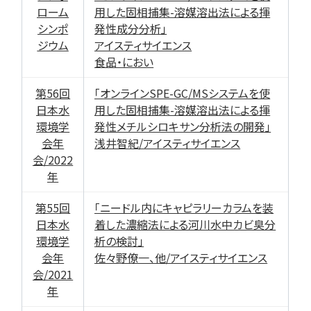
ローム
用した固相捕集-溶媒溶出法による揮
シンポ
発性成分分析」
ジウム
アイスティサイエンス
食品・におい
第56回
「オンラインSPE-GC/MSシステムを使
日本水
用した固相捕集-溶媒溶出法による揮
環境学
発性メチルシロキサン分析法の開発」
会年
浅井智紀/アイスティサイエンス
会/2022
年
第55回
「ニードル内にキャピラリーカラムを装
日本水
着した濃縮法による河川水中カビ臭分
環境学
析の検討」
会年
佐々野僚一、他/アイスティサイエンス
会/2021
年