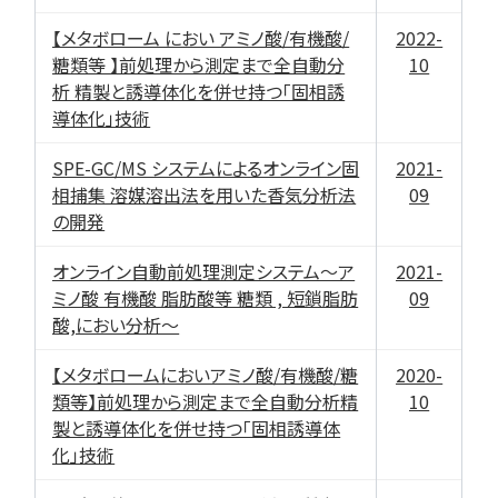
【メタボローム におい アミノ酸/有機酸/
2022-
糖類等 】前処理から測定まで全自動分
10
析 精製と誘導体化を併せ持つ「固相誘
導体化」技術
SPE-GC/MS システムによるオンライン固
2021-
相捕集 溶媒溶出法を用いた香気分析法
09
の開発
オンライン自動前処理測定システム～ア
2021-
ミノ酸 有機酸 脂肪酸等 糖類 , 短鎖脂肪
09
酸,におい分析～
【メタボロームにおいアミノ酸/有機酸/糖
2020-
類等】前処理から測定まで全自動分析精
10
製と誘導体化を併せ持つ「固相誘導体
化」技術