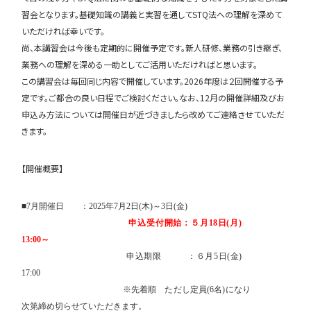
習会となります。基礎知識の講義と実習を通してSTQ法への理解を深めて
いただければ幸いです。
尚、本講習会は今後も定期的に開催予定です。新人研修、業務の引き継ぎ、
業務への理解を深める一助としてご活用いただければと思います。
この講習会は毎回同じ内容で開催しています。2026年度は２回開催する予
定です。ご都合の良い日程でご検討ください。なお、12月の開催詳細及びお
申込み方法については開催日が近づきましたら改めてご連絡させていただ
きます。
【開催概要】
■
7
月開催日 ：
2025
年
7
月
2
日
(
木
)
～
3
日
(
金
)
申込受付開始：５月
18
日
(
月
)
13:00
～
申込期限 ：６月
5
日
(
金
)
17:00
※先着順 ただし定員
(6
名
)
になり
次第締め切らせていただきます。