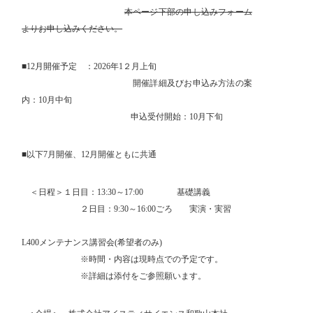
本ページ下部の申し込みフォーム
よりお申し込みください。
■
12
月開催予定 ：
2026
年
1
２月上旬
開催詳細及びお申込み方法の案
内：
10
月中旬
申込受付開始：
10
月下旬
■以下
7
月開催、
12
月開催ともに共通
＜日程＞１日目：
13:30
～
17:00
基礎講義
２日目：
9:30
～
16:00
ごろ 実演・実習
L400
メンテナンス講習会
(
希望者のみ
)
※時間・内容は現時点での予定です。
※詳細は添付をご参照願います。