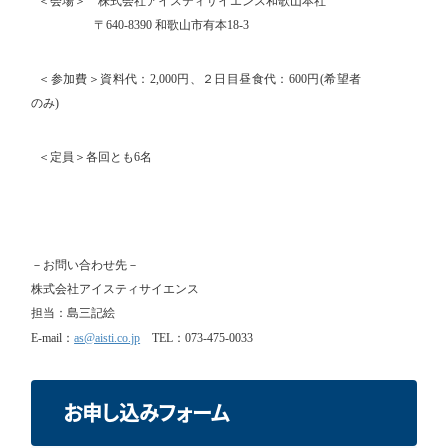
＜会場＞ 株式会社アイスティサイエンス和歌山本社
〒
640-8390
和歌山市有本
18-3
＜参加費＞資料代：
2,000
円、２日目昼食代：
600
円
(
希望者
のみ
)
＜定員＞各回とも
6
名
－お問い合わせ先－
株式会社アイスティサイエンス
担当：島三記絵
E-mail
：
as@aisti.co.jp
TEL
：
073-475-0033
お申し込みフォーム