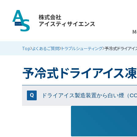
M
よくあるご質問 （トラブルシューティング）
Top
よくあるご質問
トラブルシューティング
予冷式ドライアイ
予冷式ドライアイス
ドライアイス製造装置から白い煙（C
ボンベ内の液化炭酸ガス残量が少なくなってい
※液化炭酸ガスはその性質上、完全に空になる