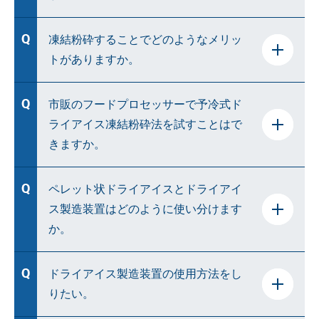
試料粉砕時にドライアイスとサンプルを一緒に粉
凍結粉砕することでどのようなメリッ
砕することで、低温状態でサンプルを粉砕する手
トがありますか。
法です。
非常に細かく粉砕することができ、通常の粉砕で
市販のフードプロセッサーで予冷式ド
は難しい試料も粉砕可能です。
ライアイス凍結粉砕法を試すことはで
きますか。
低温状態で粉砕するため、酵素活性を抑えたまま
粉砕することができます。
市販品で予冷式ドライアイス凍結粉砕法は出来
ペレット状ドライアイスとドライアイ
ません。
ス製造装置はどのように使い分けます
また、熱が発生しないので、サンプルの熱変性や
か。
成分の熱分解などを抑えることができます。
ドライアイスは粉砕時に一気に気化し体積が膨
張するため、排気穴のない粉砕機を使用すると蓋
操作性はペレット状ドライアイスの方がよいため、
ドライアイス製造装置の使用方法をし
やカッターの刃が外れて大変危険ですので絶対
あらかじめ粉砕の予定がある・1回に複数のサン
りたい。
にお止めください。
プルを粉砕する場合はペレット状ドライアイスの