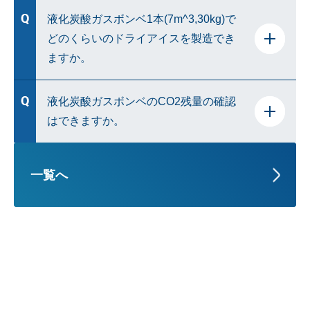
使用をお勧めします。
必ず
サイフォン式液化炭酸ガス
ボンベに直接接
液化炭酸ガスボンベ1本(7m^3,30kg)で
続してください。
どのくらいのドライアイスを製造でき
直近まで予定がわからない・粉砕するサンプルが
ますか。
少ない場合はドライアイス製造装置の使用をお
通常の炭酸ガスボンベではドライアイスの製造は
勧めします。
出来ません。
約3-4kg程度の製造が可能です。
液化炭酸ガスボンベのCO2残量の確認
はできますか。
一般的なレギュレーター等を用いての残量確認
一覧へ
はできません(※)。
重量計などである程度の残量確認は可能です。
※液化炭酸ガスは完全に空になるまではボンベ
内が常に高圧状態となるため