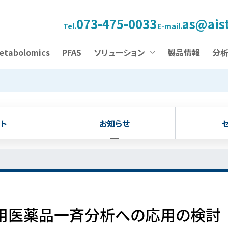
073-475-0033
as@aist
Tel.
E-mail.
etabolomics
PFAS
ソリューション
製品情報
分
ト
お知らせ
物用医薬品一斉分析への応用の検討