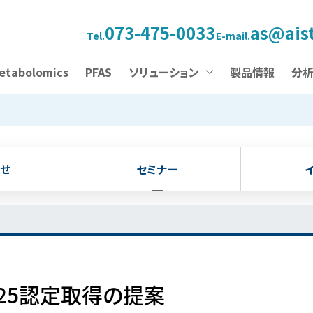
073-475-0033
as@aist
Tel.
E-mail.
etabolomics
PFAS
ソリューション
製品情報
分
せ
セミナー
7025認定取得の提案