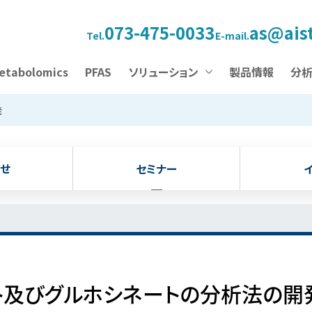
073-475-0033
as@aist
Tel.
E-mail.
etabolomics
PFAS
ソリューション
製品情報
分
発
せ
セミナー
ト及びグルホシネートの分析法の開