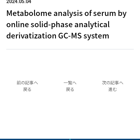
2024.05.04
Metabolome analysis of serum by
online solid-phase analytical
derivatization GC-MS system
前の記事へ
一覧へ
次の記事へ
戻る
戻る
進む