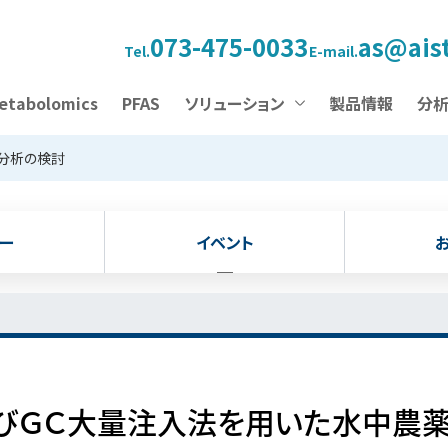
073-475-0033
as@aist
Tel.
E-mail.
etabolomics
PFAS
ソリューション
製品情報
分
分析の検討
ー
イベント
びＧＣ大量注入法を用いた水中農