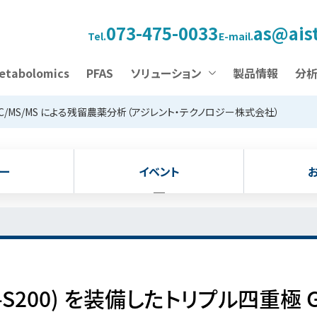
073-475-0033
as@aist
Tel.
E-mail.
etabolomics
PFAS
ソリューション
製品情報
分
 GC/MS/MS による残留農薬分析（アジレント・テクノロジー株式会社）
ー
イベント
-S200) を装備したトリプル四重極 G