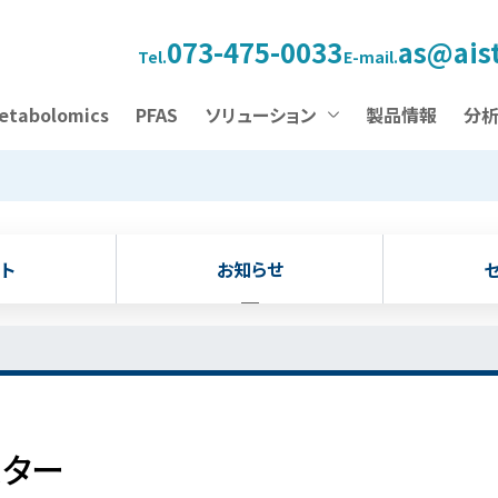
073-475-0033
as@aist
Tel.
E-mail.
etabolomics
PFAS
ソリューション
製品情報
分
ト
お知らせ
スター