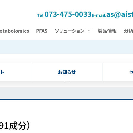
073-475-0033
as@aist
Tel.
E-mail.
etabolomics
PFAS
ソリューション
製品情報
分
ト
お知らせ
91成分）