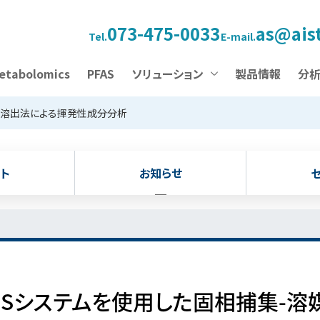
073-475-0033
as@aist
Tel.
E-mail.
etabolomics
PFAS
ソリューション
製品情報
分
溶媒溶出法による揮発性成分分析
ト
お知らせ
C/MSシステムを使用した固相捕集-