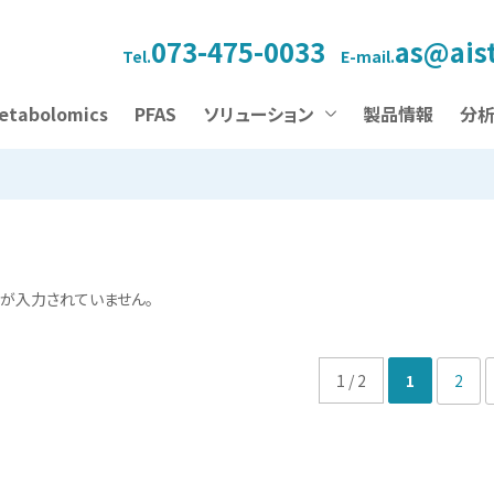
073-475-0033
as@aist
Tel.
E-mail.
etabolomics
PFAS
ソリューション
製品情報
分
が入力されていません。
1 / 2
1
2