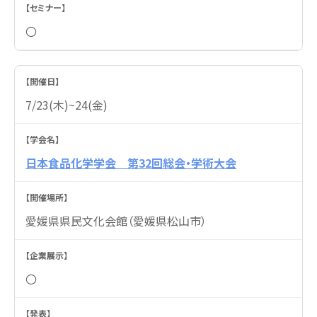
〇
7/23(木)~24(金)
日本食品化学学会 第32回総会・学術大会
愛媛県県⺠⽂化会館（愛媛県松山市）
〇