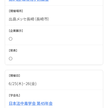
出島メッセ長崎（長崎市）
〇
〇
6/25(木)~26(金)
日本法中毒学会 第45年会